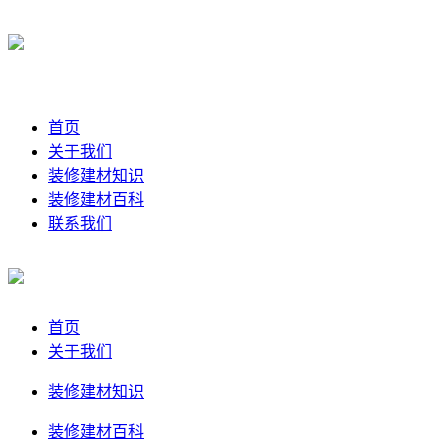
首页
关于我们
装修建材知识
装修建材百科
联系我们
首页
关于我们
装修建材知识
装修建材百科