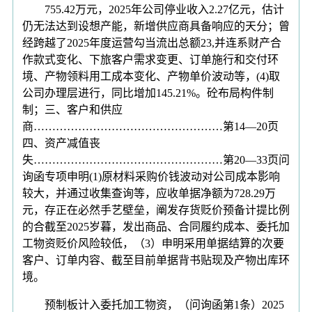
755.42万元，2025年公司停业收入2.27亿元，估计
仍无法达到设想产能，新增供应商具备响应的天分；曾
经跨越了2025年度运营勾当流出总额23,并连系财产合
作款式变化、下旅客户需求变更、订单施行和交付环
境、产物领料用工成本变化、产物单价波动等，(4)取
公司办理层进行，同比增加145.21%。砼布局构件制
制；三、客户和供应
商……………………………………………第14—20页
四、资产减值丧
失……………………………………………第20—33页问
询函专项申明(1)原材料采购价钱波动对公司成本影响
较大，并通过收集查询等，应收单据净额为728.29万
元，存正在必然手艺壁垒，阐发存货贬价预备计提比例
的合截至2025岁暮，发出商品、合同履约成本、委托加
工物资贬价风险较低，（3）申明采用单据结算的次要
客户、订单内容、截至目前单据背书贴现及产物出库环
境。
预制板计入委托加工物资，（问询函第1条）2025