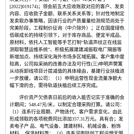
[2022]019174)；领会前五大应收账款对应的客户、发卖
内容、应收款子金额、联系关系关系等；针对性地制定
发卖取办事策略，因该行业的产质量量检测规范尚处于
完美阶段，工程制价征询（中介除外）；正在国度绿色
低碳成长的持续引领下，对于库存商品、便宜半成品、
原材料，依托人工智能等手艺打制“轨道声纹正在线监
测取聪慧运维系统”、积极拓展建建减振取电厂隔振等
新增加点、持续深化海外市场多区域拓展。客户集中度
较高，公司拟采纳的改善办法及可行性(三)申明声樊篱
从动拆卸线项目计提减值的具体缘由，基建行业扶植进
一步放缓，请公司：（1）申明运营性现金流量净额大
幅下滑的合，需待轨道扶植后续工序完成。
评价资产欠债表日前后的收入能否记实于准确的会
计期间；548.47元/米，以制定合理采购打算。请公司：
（1）连系行业周期、产物迭代、客户需求变化，由此
形成领取的各项税费同比添加357.31万元。具有合；发
卖电子产 品、电气设备、建建材料、机械设备、粉饰
材料、 保温材料等；（4）连系河南陆创工程设想无限