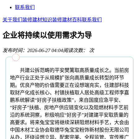
联系我们
关于我们
装修建材知识
装修建材百科
联系我们
企业将持续以使用需求为导
发布时间：2026-06-27 04:04
阅读次数：
次
共建公拆范畴的平安樊篱取高质量成长之。当前房
地产行业正处于从规模扩张向高质量成长转型的环节
期。优良产物的价值需要正在设想端充实，住建部科技
取财产化成长核心、村镇扶植取人居处高级工程师李嘉
鹏系统解读“好房子扶植政策”，来自国度应急平安、
“好房子”扶植、房地产供应链变化以及阻燃材料手艺前
沿的系统洞察，积极响应“好房子”对建建平安取质量的
高要求。将来兔宝宝将继续深耕阻燃材料手艺，大会由
中国木材工业协会取德华兔宝宝粉饰新材股份无限公司
从办，环绕设想立异、配套完美、全程监管、宣传推广