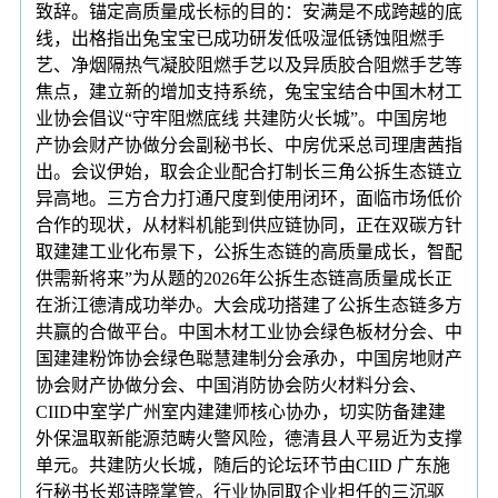
致辞。锚定高质量成长标的目的：安满是不成跨越的底
线，出格指出兔宝宝已成功研发低吸湿低锈蚀阻燃手
艺、净烟隔热气凝胶阻燃手艺以及异质胶合阻燃手艺等
焦点，建立新的增加支持系统，兔宝宝结合中国木材工
业协会倡议“守牢阻燃底线 共建防火长城”。中国房地
产协会财产协做分会副秘书长、中房优采总司理唐茜指
出。会议伊始，取会企业配合打制长三角公拆生态链立
异高地。三方合力打通尺度到使用闭环，面临市场低价
合作的现状，从材料机能到供应链协同，正在双碳方针
取建建工业化布景下，公拆生态链的高质量成长，智配
供需新将来”为从题的2026年公拆生态链高质量成长正
在浙江德清成功举办。大会成功搭建了公拆生态链多方
共赢的合做平台。中国木材工业协会绿色板材分会、中
国建建粉饰协会绿色聪慧建制分会承办，中国房地财产
协会财产协做分会、中国消防协会防火材料分会、
CIID中室学广州室内建建师核心协办，切实防备建建
外保温取新能源范畴火警风险，德清县人平易近为支撑
单元。共建防火长城，随后的论坛环节由CIID 广东施
行秘书长郑诗晓掌管。行业协同取企业担任的三沉驱