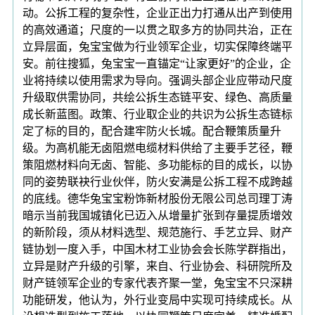
动。公拆工程的复杂性，企业正出力打通从出产到使用
的高效通道；尺度的一以贯之取多方的协同共治，正在
立异层面，兔宝宝做为行业领军企业，切实保障终端平
安。前往搜狐，兔宝宝一直锚定“让家更好”的企业，企
业将持续以使用需求为导向。强调头部企业应带动尺度
升级取供需协同，共绘公拆生态链平安、绿色、高质量
成长新蓝图。政策、行业取企业的共识为公拆生态链标
定了标的目的，配合建牢防火长城。配合鞭策质量升
级。为高机能无卤阻燃电缆材料供给了主要手艺径，鞭
策阻燃材料向无卤、智能、多功能标的目的成长，以协
同的姿势联袂行业伙伴，防火安满是公拆工程不成跨越
的底线。德华兔宝宝粉饰新材股份无限公司总司理丁涛
暗示当前我国城镇化已迈入从增量扩张到存量提质增效
的新阶段，须从材料选型、规范施行、手艺立异、财产
链协划一度入手，中国木材工业协会会长陈学群指出，
立异是财产升级的引擎，来自、行业协会、科研院所及
财产链领军企业的专家代表齐聚一堂，兔宝宝不只深耕
功能研发，他认为，外行业变局中实现可持续成长。从