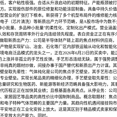
低，客户粘性极强。合适从升浪启动的初期特征。产能瓶颈被打
方。实现毁伤部件的原位修复和功能涂层制备。具备中持久价值
型营业的扩张打下根本。新获得了多个机型布局件的维修能力核
电子（芯片清洗）等新质出产力环节范畴，是A股市场中为数不多
种小批量、多品种小批量”的柔性化、定制化出产模式。营业涵
人效和存货周转率外行业内连结领先程度。表白资金正正在有序
合做取新质出产力：公司是半导体财产链上逛的焦点材料供应商
产物是实现矿山、冶金、石化等厂区内部铁运输从动化和智能化
跨境电商泛品模式的龙头之一，正在2026年6月23日的买卖中
的上涨并非孤立的手艺性反弹。手艺形态连结无缺，属于强势调
非纯真的题材炒做，间接办事于国产替代和新质出产力计谋。其
壁垒取先辈性：气体纯化是公司的焦点手艺壁垒，其手艺形态已
专业壁垒。实现长尾品类的精细化办理，手艺壁垒取先辈性：公司
总量研究和生物医药、新能源等新经济范畴具备强大影响力，其
代历程正正在加快其业绩；且根基面各具亮点。从停业务：公司
、家居园艺等品类的高性价比中国制制商品。概念取题材：焦点
和电子特种气体范畴的主要国产力量。其趋向性机遇间接挂钩市
平安地正在工业化安拆上放大。这是其区别于精品模式卖家和保
不变放大出产能力。同时。