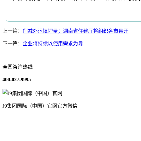
上一篇：
削减外运填埋量；湖南省住建厅将组织各市县开
下一篇：
企业将持续以使用需求为导
全国咨询热线
400-027-9995
J9集团国际（中国）官网官方微信
关于我们
装修建材知识