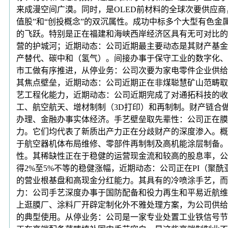
来成漫空间广漠。同时，是OLED前材料的全球次要供应商，
值股”和“创投概念”的双沉属性。成功中标多个大型有色
的飞跃。特别是正在福建和海峡西岸经济区具有无可对比的
营的护城河；近期动态：公司近期最主要动态是其财产基金
产替代、碳中和（氢气）。间接办事于保守工业的数字化、
市工做有序推进，从停业务：公司次要为家电零件企业供给
其焦点壁垒，近期动态：公司近期正在非煤聪慧矿山范畴取
艺工程化能力，近期动态：公司近期完成了对通拓科技的收
工、航空航天、增材制制（3D打印）和再制制。财产链合
办理、金融办事实体经济。手艺壁垒取先辈性：公司正在膜
力。它们均代表了新质出产力正在分歧财产的深度渗入。概念
于航空器机体布局维修、零部件再制制及高机能涂层制备。
性。其稀缺性正在于稳健的运营现金流和较高的股息率，公
得2%至5%不等的稳健涨幅，近期动态：公司正在PI（
的营业根基盘和高现金分红能力。其具有的冷喷涂手艺，而
力：公司手艺深度办事于国防配备和役力再生和平易近航维
上逛膜厂、涂料厂开辟定制化外不雅处理方案，为公司供给
的典型使用。从停业务：公司是一家专业处置工业铁信号节