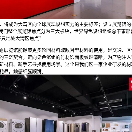
7年，将成为大湾区向全球展现设想实力的主要标签；设立展览馆的
“我们整个展览馆焦点分为三大板块，世界绿色设想组织总干事邢
不只地处大湾区焦点？
览馆能鞭策更多轮回材料取敌对型材料的使用，是交通、区
的三沉契合。定向染色沉组的竹材饰面板纹理清晰，为产物注入
新材料、新手艺寻找使用场景。这个是我们区一家企业研发的材
耗尽，触感细腻顺滑。