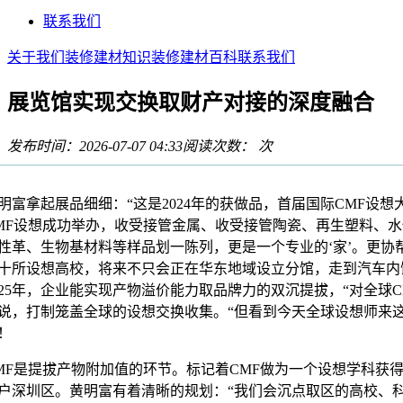
联系我们
关于我们
装修建材知识
装修建材百科
联系我们
展览馆实现交换取财产对接的深度融合
发布时间：2026-07-07 04:33
阅读次数：
次
拿起展品细细：“这是2024年的获做品，首届国际CMF设想
MF设想成功举办，收受接管金属、收受接管陶瓷、再生塑料、水
性革、生物基材料等样品划一陈列，更是一个专业的‘家’。更协
十所设想高校，将来不只会正在华东地域设立分馆，走到汽车内
025年，企业能实现产物溢价能力取品牌力的双沉提拔，“对全球C
说，打制笼盖全球的设想交换收集。“但看到今天全球设想师来
！
是提拔产物附加值的环节。标记着CMF做为一个设想学科获
户深圳区。黄明富有着清晰的规划：“我们会沉点取区的高校、