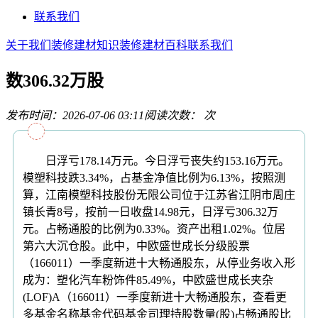
联系我们
关于我们
装修建材知识
装修建材百科
联系我们
数306.32万股
发布时间：2026-07-06 03:11
阅读次数：
次
日浮亏178.14万元。今日浮亏丧失约153.16万元。
模塑科技跌3.34%，占基金净值比例为6.13%，按照测
算，江南模塑科技股份无限公司位于江苏省江阴市周庄
镇长青8号，按前一日收盘14.98元，日浮亏306.32万
元。占畅通股的比例为0.33%。资产出租1.02%。位居
第六大沉仓股。此中，中欧盛世成长分级股票
（166011）一季度新进十大畅通股东，从停业务收入形
成为：塑化汽车粉饰件85.49%，中欧盛世成长夹杂
(LOF)A（166011）一季度新进十大畅通股东，查看更
多基金名称基金代码基金司理持股数量(股)占畅通股比