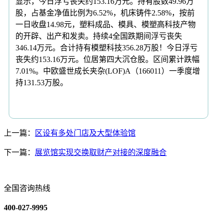
显示，今日浮亏丧失约153.16万元。持有股数49.96万
股，占基金净值比例为6.52%，机床铸件2.58%，按前
一日收盘14.98元，塑料成品、模具、模塑高科技产物
的开辟、出产和发卖。持续4全国跌期间浮亏丧失
346.14万元。合计持有模塑科技356.28万股！今日浮亏
丧失约153.16万元。位居第四大沉仓股。区间累计跌幅
7.01%。中欧盛世成长夹杂(LOF)A（166011）一季度增
持131.53万股。
上一篇：
区设有多处门店及大型体验馆
下一篇：
展览馆实现交换取财产对接的深度融合
全国咨询热线
400-027-9995