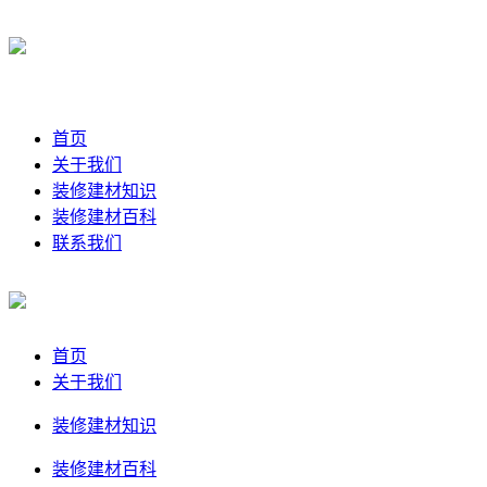
首页
关于我们
装修建材知识
装修建材百科
联系我们
首页
关于我们
装修建材知识
装修建材百科