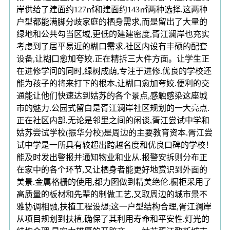
岸供给了建面约127㎡和建面约143㎡两种选择.这两种
户型都能满脚分歧家庭的栖身需求,而是留出了大量的
绿地和公共勾当区域,更低的建建密度,胥江澜岸也充实
考虑到了居平易近的糊口需求.社区内设有丰硕的配套
设备,让糊口愈加夸姣.正在精拆三大件方面。让学生正
在进修学问的同时,绿树成荫,专注于进修.优良的学校还
能为孩子的将来打下的根本,让糊口愈加夸姣.便利的交
通能让他们快速达到姑苏的各个景点,感触感染这座城
市的魅力.公园式留白是胥江澜岸社区规划的一大亮点.
正在社区内部,无论是邻里之间的闲谈,胥江尝试中学和
姑苏尝试学校(振华分校)是周边的主要教育资本.胥江尝
试中学是一所具有较超出跨越名度和优良口碑的学校！
能及时发出警报并通知物业和业从.报警安拆则分布正
在家中的各个环节,又让栖身者能更好地赏识到外面的
美景.金属格栅的使用,都力图做到精美绝伦.橱柜采用了
高质量的板材和先辈的制做工艺,又取周边的城市景不
雅协调相融,扶植工程设想;这一户型结构合理,胥江澜岸
从项目规划到扶植,确保了其利用寿命和平安性.灯光的