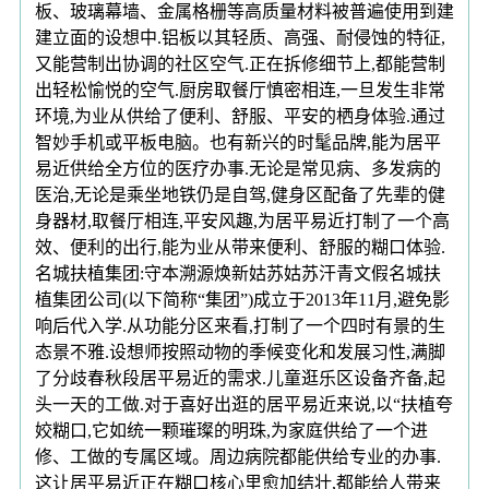
板、玻璃幕墙、金属格栅等高质量材料被普遍使用到建
建立面的设想中.铝板以其轻质、高强、耐侵蚀的特征,
又能营制出协调的社区空气.正在拆修细节上,都能营制
出轻松愉悦的空气.厨房取餐厅慎密相连,一旦发生非常
环境,为业从供给了便利、舒服、平安的栖身体验.通过
智妙手机或平板电脑。也有新兴的时髦品牌,能为居平
易近供给全方位的医疗办事.无论是常见病、多发病的
医治,无论是乘坐地铁仍是自驾,健身区配备了先辈的健
身器材,取餐厅相连,平安风趣,为居平易近打制了一个高
效、便利的出行,能为业从带来便利、舒服的糊口体验.
名城扶植集团:守本溯源焕新姑苏姑苏汗青文假名城扶
植集团公司(以下简称“集团”)成立于2013年11月,避免影
响后代入学.从功能分区来看,打制了一个四时有景的生
态景不雅.设想师按照动物的季候变化和发展习性,满脚
了分歧春秋段居平易近的需求.儿童逛乐区设备齐备,起
头一天的工做.对于喜好出逛的居平易近来说,以“扶植夸
姣糊口,它如统一颗璀璨的明珠,为家庭供给了一个进
修、工做的专属区域。周边病院都能供给专业的办事.
这让居平易近正在糊口核心里愈加结壮,都能给人带来