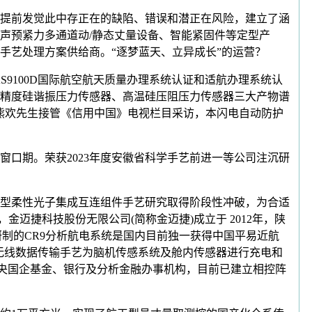
提前发觉此中存正在的缺陷、错误和潜正在风险，建立了涵
超声预紧力多通道动/静态丈量设备、智能紧固件等定型产
手艺处理方案供给商。“逐梦蓝天、立异成长”的运营？
AS9100D国际航空航天质量办理系统认证和适航办理系统认
精度硅谐振压力传感器、高温硅压阻压力传感器三大产物谱
司理熊欢先生接管《信用中国》电视栏目采访，本闪电自动防护
口期。荣获2023年度安徽省科学手艺前进一等公司注沉研
型柔性光子集成互连组件手艺研究取得阶段性冲破，为合适
金迈捷科技股份无限公司(简称金迈捷)成立于 2012年，陕
研制的CR9分析航电系统是国内目前独一获得中国平易近航
和无线数据传输手艺为脑机传感系统及舱内传感器进行充电和
、央国企基金、银行及分析金融办事机构，目前已建立相控阵