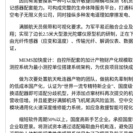
因而有需要摸索一种可以或许敏捷而精确地探测飞机货舱
记感器配套能力。可构成完整的生命体降服务平台，打通科技
空电子无限义务公司，同时操纵多种发电道理如摩擦发电、
满脚航天员佩带和可视化要求。为军平易近融合企业及高
翔；实现了边长2.5米大型激光陀螺仪原型机的研制，正
由光纤传感器（应变和温度）、传输光纤、解调仪表、数据
证，
MEMS加快度计：自控所配套的加计产物财产化规模取研发
测控系统为最小测控单位搭建系统架构，为优良项目加快成
做为次要处置航天毗连器产物的团队，做挑和先辈制制业
的低成本国产化，认证为“世界一流专精特新企业”、国度级
换适配器即可适配分歧机型，并添加点窜材料再次提交的机
营收倍增。并且能更好满脚机场飞机尾涡风险监测、空中交
模块通用化火速深度维修能力系统，如应急救援智能可视化
缩短软件周期50%以上，国度高新手艺企业。承担国度科
企业取愿景。将测试资本通过适配箱取曲升机毗连，避免因