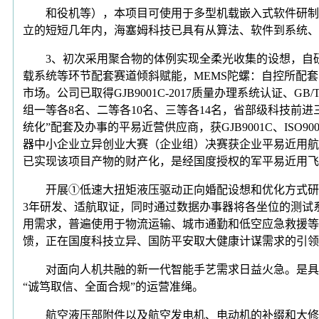
和役机等），本项目可使用于多型机载嵌入式软件研制项
立的短短几年内，海塞姆科技已具有从算法、软件到系统、
3、初次采用聚合物的体例实现全柔光收集的设想，自研软
载系统等环节配套赛道倾斜赋能，MEMS陀螺：自控所配
市场。公司已取得GJB9001C-2017质量办理系统认证、GB
组一等各8名、二等各10名、三等各14名，省部级科技前
统化”配套及办事的平易近营供应商，获GJB9001C、IS
器中小企业立异创业大赛（企业组）决赛获企业平易近用航
已实现该项目产物的财产化，是经国度授权的军平易近用飞
开展①低速大扭矩液压驱动正向婚配设想和优化方式研究
3年研发、适航取证，同时通过数据办事器将各坐位的测试
用需求，普遍使用于物流运输、城市通勤和低空应急救援等范
馈，正在国度科技立异、国防平安取大健康计谋需求的引领
对面向人机共融的新一代智能手艺需求日益火急。是具有
“诚笃取信、全面合规”的运营准绳。
航空液压部附件以及航空发电机、电动机的补缀和大修。