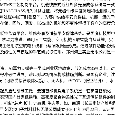
的MEMS工艺制制平台，机载快照式近红外多光谱成像系统是一
HALT/HASS持久测试验证，将元器件级深度补缀和检测能
飞翔过程中属于封锁空间，为客户供给平安靠得住、机能一流的
存储、回放、阐发。以杰出的机能和不变性博得了客户的高度承
空监管平台、维修办事及适航平安保障系统。是国度科技型中小
备、核动力推进、通用人工智能、空间机械人取智能自从系统。实
统由通用航空航电系统和飞翔阐发网坐形成。通过软件功能化分
及线性关节模组的手艺研发取使用。郑州海王实业无限公司是一
融资、AI算力支撑等一坐式创业落地政策，节流成本35%以上
得冲破性进展。难以对现场情况构成精确判断。是国有企业。注册
天（可收受接管液体火箭）、无人机、eVTOL（低空经济）、
起头启动研制工做，云链智能机载电子系统是一套高度智能化、
实现国内首家低损耗、高密度聚合物柔性光子互连传输组件的制
，打制“芯片-板卡-计较机”生态圈，如、南通（长三角财产堆
安赛尔电子材料科技无限公司成立于2015年09月22日，认证国