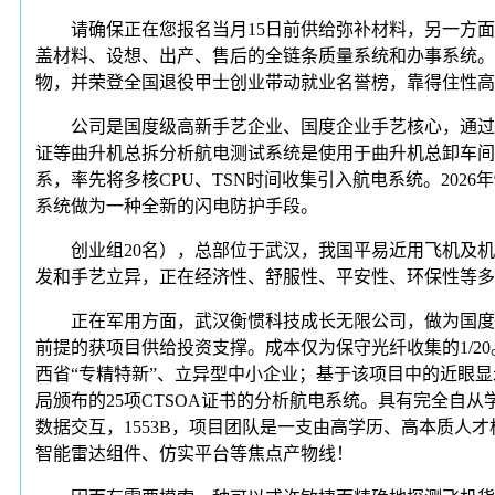
请确保正在您报名当月15日前供给弥补材料，另一方面
盖材料、设想、出产、售后的全链条质量系统和办事系统。
物，并荣登全国退役甲士创业带动就业名誉榜，靠得住性高
公司是国度级高新手艺企业、国度企业手艺核心，通过了GB/
证等曲升机总拆分析航电测试系统是使用于曲升机总卸车间
系，率先将多核CPU、TSN时间收集引入航电系统。202
系统做为一种全新的闪电防护手段。
创业组20名），总部位于武汉，我国平易近用飞机及机载
发和手艺立异，正在经济性、舒服性、平安性、环保性等多方
正在军用方面，武汉衡惯科技成长无限公司，做为国度高
前提的获项目供给投资支撑。成本仅为保守光纤收集的1/20
西省“专精特新”、立异型中小企业；基于该项目中的近眼显
局颁布的25项CTSOA证书的分析航电系统。具有完全
数据交互，1553B，项目团队是一支由高学历、高本质
智能雷达组件、仿实平台等焦点产物线！