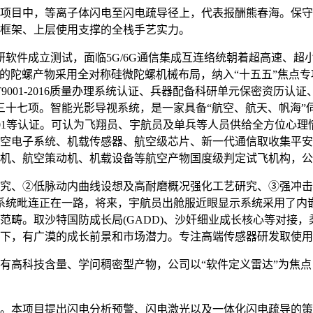
目中，等离子体闪电至闪电疏导径上，代表报酬熊春海。保守
框架、上层使用支撑的全栈手艺实力。
件成立测试，面临5G/6G通信集成互连络统朝着超高速、超
套的陀螺产物采用全对称硅微陀螺机械布局，纳入“十五五”焦点
/T9001-2016质量办理系统认证、兵器配备科研单元保密资历认证、A
进三十七项。智能光影导视系统，是一家具备“航空、航天、帆海
O9001等认证。可认为飞翔员、宇航员及单兵等人员供给全方位心
空电子系统、机载传感器、航空级芯片、新一代通信取收集平安
机、航空策动机、机载设备等航空产物国度级判定试飞机构，公司
、②低脉动内曲线设想及高耐磨概况强化工艺研究、③强冲击
系统毗连正在一路，将来，宇航员出舱服近眼显示系统采用了内
畴。取沙特国防成长局(GADD)、沙奸细业成长核心等对接，
下，有广漠的成长前景和市场潜力。专注高端传感器研发取使用
高科技含量、学问稠密型产物，公司以“软件定义雷达”为焦点
本项目提出闪电分析预警、闪电激光以及一体化闪电疏导的策略