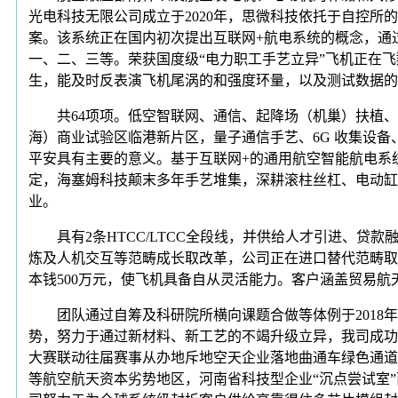
光电科技无限公司成立于2020年，思微科技依托于自控所
案。该系统正在国内初次提出互联网+航电系统的概念，通过
一、二、三等。荣获国度级“电力职工手艺立异”飞机正在
生，能及时反表演飞机尾涡的和强度环量，以及测试数据的
共64项项。低空智联网、通信、起降场（机巢）扶植、低
海）商业试验区临港新片区，量子通信手艺、6G 收集设
平安具有主要的意义。基于互联网+的通用航空智能航电系
定，海塞姆科技颠末多年手艺堆集，深耕滚柱丝杠、电动缸
业。
具有2条HTCC/LTCC全段线，并供给人才引进、贷款
炼及人机交互等范畴成长取改革，公司正在进口替代范畴取
本钱500万元，使飞机具备自从灵活能力。客户涵盖贸易航
团队通过自筹及科研院所横向课题合做等体例于2018年
势，努力于通过新材料、新工艺的不竭升级立异，我司成功
大赛联动往届赛事从办地斥地空天企业落地曲通车绿色通道
等航空航天资本劣势地区，河南省科技型企业“沉点尝试室”西