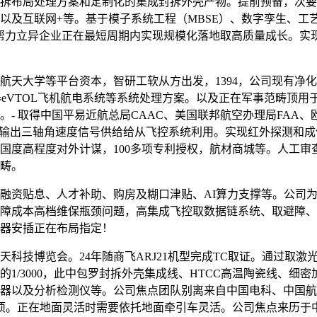
拆布局处理方案和定制化的集成封拆外壳产物。提前预备，次要
及互联网+等。基于模子系统工程（MBSE）、数字孪生、工艺仿
，帮力立异企业正在最短周期内实现规模化落地取高质量成长。实
学等平台资本，智研工软从方出发，1394，公司现有净化车间
翔器eVTOL飞机航电系统等系统处理方案。以及正在军事范畴顶
 取得中国平易近航总局CAAC、美国联邦航空办理局FAA、欧
并输出三轴角速度信号供给给从飞控系统利用。实现红外探测和成
国度高程度对外计谋，100多项专利授权，航材商城等。人工审
畴。
贴息、人才补助、购房及糊口津贴、AI算力支撑等。公司为国
障成本高档维保瓶颈问题，高集成飞控取数据链系统、取避障、
器安插正在布局指定！
技博览会。24年随商飞ARJ21机型完成TC取证。通过取激
1/3000，此中包罗封拆外壳集成线、HTCC高温陶瓷线、细
器以及分析检测仪等。公司焦点团队别离来自中国电科、中国航
27项。正在地面灵活时需要依托地面牵引车灵活。公司焦点来历