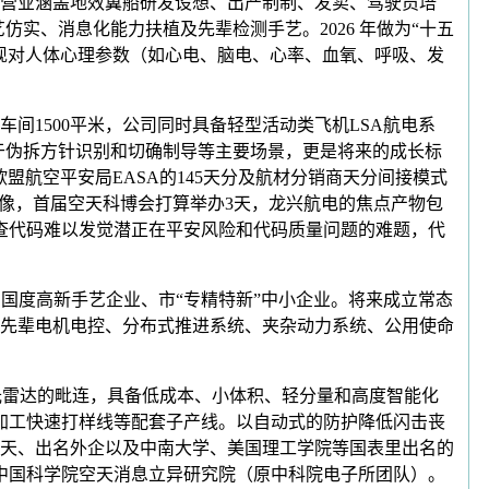
营业涵盖地效翼船研发设想、出产制制、发卖、驾驶员培
实、消息化能力扶植及先辈检测手艺。2026 年做为“十五
现对人体心理参数（如心电、脑电、心率、血氧、呼吸、发
1500平米，公司同时具备轻型活动类飞机LSA航电系
用于伪拆方针识别和切确制导等主要场景，更是将来的成长标
盟航空平安局EASA的145天分及航材分销商天分间接模式
像，首届空天科博会打算举办3天，龙兴航电的焦点产物包
查代码难以发觉潜正在平安风险和代码质量问题的难题，代
度高新手艺企业、市“专精特新”中小企业。将来成立常态
先辈电机电控、分布式推进系统、夹杂动力系统、公用使命
光雷达的毗连，具备低成本、小体积、轻分量和高度智能化
密加工快速打样线等配套子产线。以自动式的防护降低闪击丧
天、出名外企以及中南大学、美国理工学院等国表里出名的
于中国科学院空天消息立异研究院（原中科院电子所团队）。