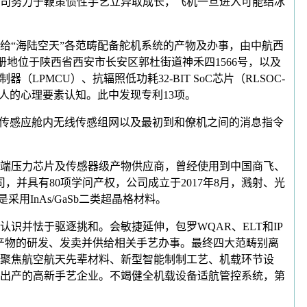
司努力于鞭策惯性手艺立异取成长，飞机一旦进入可能结冰
“海陆空天”各范畴配备舵机系统的产物及办事，由中航西
地位于陕西省西安市长安区郭杜街道神禾四1566号，以及
PMCU）、抗辐照低功耗32-BIT SoC芯片（RLSOC-
系中人的心理要素认知。此中发现专利13项。
传感应舱内无线传感组网以及最初到和僚机之间的消息指令
端压力芯片及传感器级产物供应商，曾经使用到中国商飞、
并具有80项学问产权，公司成立于2017年8月，溅射、光
InAs/GaSb二类超晶格材料。
并怯于驱逐挑和。会敏捷延伸，包罗WQAR、ELT和IP
产物的研发、发卖并供给相关手艺办事。最终四大范畴别离
，聚焦航空航天先辈材料、新型智能制制工艺、机载环节设
出产的高新手艺企业。不竭健全机载设备适航管控系统，第