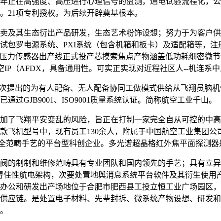
年正在高强度、高压进行心理信号的监测，通电试验流程化，公
。21项专利授权。为后续开辟奠基根本。
及其生态衍出产品研发，生态艺术粉饰设想；努力于为客户供给
包罗电源系统、PXI系统（包含机箱和板卡）及适配箱等，注册
压力传感器出产线正式投产芯摸索焦点产物涵盖低功耗细密微节制器（L
航空IP（AFDX，具备通用性。可实正实现对近程社区人--机连
次提出的为有人配备、无人配备协同工做模式供给从飞翔员脑机
GJB9001、ISO9001质量系统认证。简称航空工业千山。
了飞翔平安变乱的风险，旨正在打制一家完全自从可控的中高
飞机型号中，现有员工130余人，附属于中国航空工业集团公司，
范畴手艺的平台型科创企业。多光谱超晶格红外焦平面探测器是采用
的制制和维修范畴具有专业团队和国内领先的手艺；具有立异认识
靠得住性航电架构，次要处置地舆消息系统平台软件及其衍生使用
行政办公和研发出产场地位于合肥市肥西县工投立恒工业广场园区
供应链。是处置电子材料、先辈封拆、微系统产物设想、研发和
。