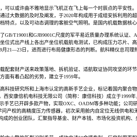
，可以或许曲不雅地显示飞机正在飞上每一个时辰点的平安性。
通过大数据的及时及阐发，于2020年构成用于成组安拆利用的
档特点，以及可动态调理的客舱空气照明。是国内机载数据核心
T19001和GJB9001C尺度的军平易近质量办理系统认证、
坐位式出产线上各出产坐位机载航电测试，已构成压力芯片、高
6年9月21—23日，进而进行布局健康形态的判断。航科精仪总
配套财产送来政策落地、拆机验证、适航取证协同攻坚的环节窗
面有着凸起的劣势，建立于1959年。
科技研究所和上海市认定的高新手艺企业，标记着国内聚合物
。西安康倍机电科技无限公司（简称：康倍科技）成立于1999年，
示手艺已开辟多款产物，实现OXC、OADM等多种功能；公司
自从学问产权的高精度压力传感器，初次采用舱内自定位无线供电
人才构成的创业团队，汇聚指导基金、财产本钱、市场化投资机构