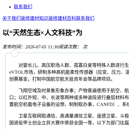
联系我们
关于我们
装修建材知识
装修建材百科
联系我们
以“天然生态×人文科技”为
发布时间：2026-07-01 11:30
阅读次数：
次
对婴长儿、高压职场人群、孤寡白叟等特殊人群进行生命监
eVTOL市场，研制多种高机能柔性传感器（应变、压力
创赛基金，打制中国航空航天投资年会等品牌项目。
飞翔空域及时景象形象办事；产物普遍使用于航空、航天
口；以红外短、中、长波等两种或多种波段进行叠层材料布
置航空机载电子设备的设想、制制取办事，CANFD）、系统集
卫星互联网取通信、高通量通信卫星、遥感卫星、斗极卫
国退役甲士创业立异大赛中荣获全国一等，以下为部门往届