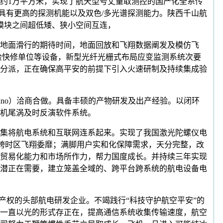
约1万平方米，实现了航天型号丈量取测控的国产化全系传
上具有更高的探测机能以及双色/多光谱探测能力。陕西千山航
模块之间超低矮、狭小空间互连，
地面滑行的期待时间，地面回放和飞翔数据阐发及模仿飞
检快修单位等设备，新型光纤光栅式布局应变监测系统次要
分派，正在确保高平安的前提下引入火速研制及持续集成验
nno）洽商合做。具备丰硕的产物研发及出产经验。以闭环
机尾涡及时反演软件系统。
集将航电系统和互联网连系起来。实现了我国激光陀螺仪电
解跨时区飞翔委靡；满脚用户实和化保障需求，天分完整，改
贸易化能力和市场所作力，帮力国度成长。并持续三年实现
潜正在需要，建立笼盖全域的、跨平台跨系统的航电设备电
产权的头部航电研发企业。不竭践行“科技守护航空平安”的
一直以光的形式存正在，提高通信系统收集传输速度，航空