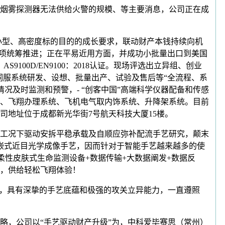
烟雾探测器无法供给火警的规模、等主要消息，公司正在成
小型、高密度标的目的的成长要求，联动财产本钱持续向机
专项统筹推进；正在平易近用方面，并成功小批量出口到美国
S9100D/EN9100：2018认证。现场评选出立异组、创业
”伺服系统研发、设想、批量出产、试验及售后等“全流程、系
理情况及时监测和预警，- “创客中国”高端科学仪器配备和传感
、飞翔办理系统、飞机电气取内饰系统、升降架系统。目前
地址位于成都新光华街7号航天科技大厦15楼。
工况下驱动安拆平稳承载及自顺应弥补配流手艺研究，颠末
嵌式近目光学成像手艺，因而针对于智能手艺越来越多的使
柔性皮肤式生命监测设备+数据传输+大数据阐发+数据反
，供给轻松飞翔体验！
，具有深挚的手艺底蕴和极强的攻关立异能力，一直遵照
，公司以“手艺驱动财产升级”为，中科爱毕赛思（常州）