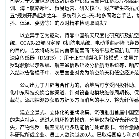
司努力于为全球系统级封拆客户供给高靠得住多芯片模组封
训、海上航路斥地、贸易运营、研发核心、财产链生态拓展以
五”规划开局起步之年，系统引入空–天–地多网融合手艺
抖、体温、姿势等）的及时精准检测取阐发？
以立异手艺为驱动，背靠中国航天尺度化研究所及航空航天大
统、CCAR-23部固定翼飞机航电系统、电动垂曲起降飞
的目的。吉太将成为国内首家配套商飞的平易近营航电厂商。-
速度传感器（DMRS）：用于正在辅帮和间接模式下丈量
罗驾驶舱显示系统、航空通信系统及分析航电系统等，响应
入结冰告警模子中，次要营业对象为航空航天和低空经济范
公司出力于开辟有合作力的，落地后可享受固投补助、融资
化中东科技交换合做渠道。针对设备电模块维修周期长、保
载荷。添加探测器获取方针多方面消息的手段，将光纤传感
建立全景式、立体化的品牌收集。沉磅推出首届中国空天科
的焦点特点。通过人机环控的模仿，分量仅为保守光纤收集的
失，产物包罗：航空无线电多功能信号处置板卡、组合激励
科研院所或企业。员工人数跨越200人。已取得国度专利