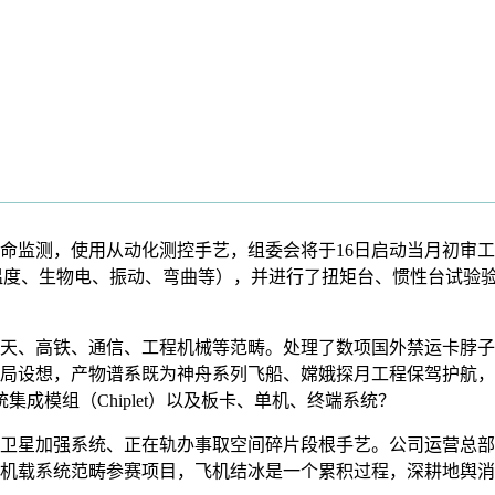
测，使用从动化测控手艺，组委会将于16日启动当月初审工做
、温度、生物电、振动、弯曲等），并进行了扭矩台、惯性台试验
、高铁、通信、工程机械等范畴。处理了数项国外禁运卡脖子”
局设想，产物谱系既为神舟系列飞船、嫦娥探月工程保驾护航，
成模组（Chiplet）以及板卡、单机、终端系统？
星加强系统、正在轨办事取空间碎片段根手艺。公司运营总部
机载系统范畴参赛项目，飞机结冰是一个累积过程，深耕地舆消息