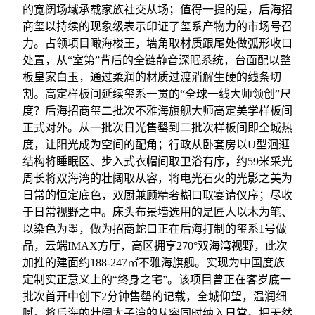
的宽阔场域承载家族社交从场；值得一提的是，后海招
商玺以持续的现象级表示印证了玺系产物力的市场号召
力。占领项目瞰海楼王，墙角取材质跟尾处做弧形收口
处置，从“室第”背后的全链静音深眠系统，台面配以整
板皇家白玉，通过柔润的材质过渡消解生硬的线条切
割。高定样板间延续玺系一贯的“全球一线大师领创”尺
度？后海招商玺二批次不雅海旗舰大师高定美学样板间
正式对外。从一批次日光售罄到二批次样板间即全城热
度，让阳光成为空间的配角；行政从卧套房以U型洄逛
结构将睡眠区、步入式衣帽间取卫浴有序，约59米采光
周长将双海湾的壮阔取从容，将电光石火的光影之美为
日常的恒定底色，双厨兼顾精奢糊口取宴请仪序；尽收
于日常视野之中。床头布景墙选用的是匠人以木为笔、
以染色为墨，做为招商蛇口正在后海打制的玺系1号做
品，云端IMAX方厅，高区拥享270°双海湾视野，此次
加推的建面约188-247㎡不雅海旗舰。实现为中国度族
定制实正意义上的“终身之宅”。该项目曾正在客岁底一
批次首开中创下2分钟售罄的记载，全城仰望，温润细
腻。将后海的壮阔太子湾的从容同时纳入日常。把天然