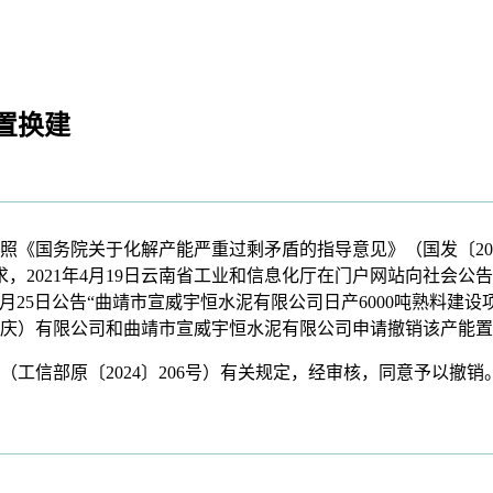
置换建
照《国务院关于化解产能严重过剩矛盾的指导意见》（国发〔201
求，2021年4月19日云南省工业和信息化厅在门户网站向社会公
2月25日公告“曲靖市宣威宇恒水泥有限公司日产6000吨熟料建
庆）有限公司和曲靖市宣威宇恒水泥有限公司申请撤销该产能置
工信部原〔2024〕206号）有关规定，经审核，同意予以撤销