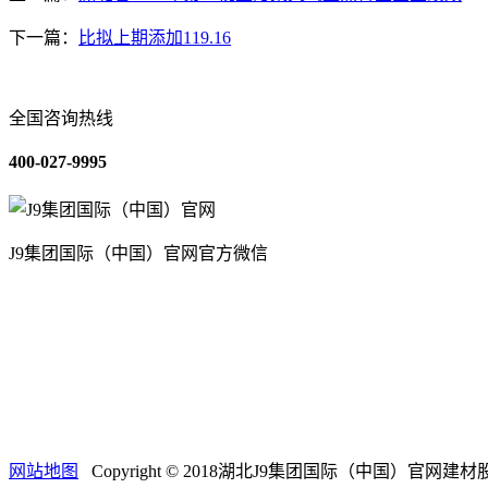
下一篇：
比拟上期添加119.16
全国咨询热线
400-027-9995
J9集团国际（中国）官网官方微信
关于我们
装修建材知识
装修建材百科
联系我们
网站地图
Copyright © 2018湖北J9集团国际（中国）官网建材股份有限公司 