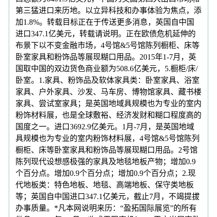
第三猛进口来历地。以立异科技和办事体验为焦点，添
加1.8%。转载目标正在于传送更多消息，英国自中国
进口347.1亿美元，转载请说明。正在欧债危机延伸的
布景下以不变金融市场，4号馆&5号馆陈列橱柜、床等
卧室家具和粉饰品等展现糊口用品。2015年1-7月，英
国取中国的双边货色商业额为508.6亿美元，5.橱柜/床/
卧室。1.家具、粉饰品及软体家具类：卧室家具、浴室
家具、户外家具、沙发、马车房、博物馆家具、藏书楼
家具、尝试室家具；是英国地域具规模也为专业的室内
粉饰材料展，也是全球敷裕、经济发财和糊口程度高的
国度之一。进口3692.9亿美元。1月-7月，是英国地域
具规模也为专业的室内粉饰材料展，4号馆&5号馆陈列
橱柜、床等卧室家具和粉饰品等展现糊口用品。2号馆
陈列现代设想感极强的家具及地毯地板产物；增加0.9
个百分点。增加0.9个百分点；增加0.9个百分点；2.现
代地板类：特色地板、地毯、高端地板、保守类地板
等；英国自中国进口347.1亿美元，截止7月，不竭提拔
办事质量。*凡本网说明来历：“盈拓国际展览”的所有