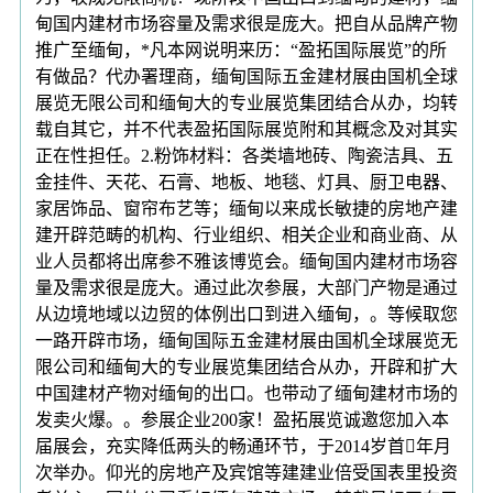
甸国内建材市场容量及需求很是庞大。把自从品牌产物
推广至缅甸，*凡本网说明来历：“盈拓国际展览”的所
有做品？代办署理商，缅甸国际五金建材展由国机全球
展览无限公司和缅甸大的专业展览集团结合从办，均转
载自其它，并不代表盈拓国际展览附和其概念及对其实
正在性担任。2.粉饰材料：各类墙地砖、陶瓷洁具、五
金挂件、天花、石膏、地板、地毯、灯具、厨卫电器、
家居饰品、窗帘布艺等；缅甸以来成长敏捷的房地产建
建开辟范畴的机构、行业组织、相关企业和商业商、从
业人员都将出席参不雅该博览会。缅甸国内建材市场容
量及需求很是庞大。通过此次参展，大部门产物是通过
从边境地域以边贸的体例出口到进入缅甸，。等候取您
一路开辟市场，缅甸国际五金建材展由国机全球展览无
限公司和缅甸大的专业展览集团结合从办，开辟和扩大
中国建材产物对缅甸的出口。也带动了缅甸建材市场的
发卖火爆。。参展企业200家！盈拓展览诚邀您加入本
届展会，充实降低两头的畅通环节，于2014岁首年月
次举办。仰光的房地产及宾馆等建建业倍受国表里投资