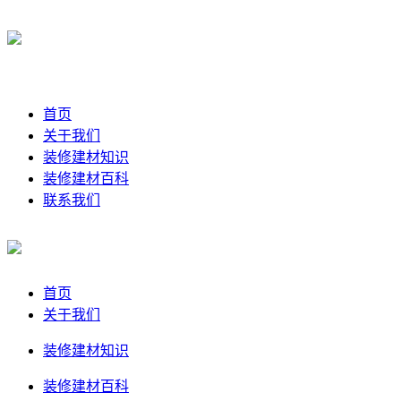
首页
关于我们
装修建材知识
装修建材百科
联系我们
首页
关于我们
装修建材知识
装修建材百科