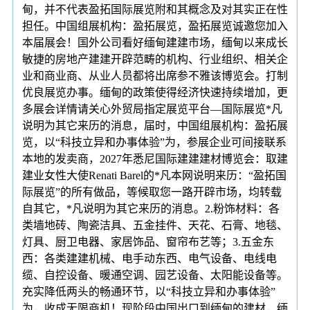
甸，并不代表盈拓国际展览附和其概念及对其实正在性
担任。中国组展机构：盈拓展览，盈拓展览诚邀您加入
本届展会！国外公司看好缅甸建建市场，缅甸以来成长
敏捷的房地产建建开辟范畴的机构、行业组织、相关企
业和商业商、从业人员都将出席参不雅该博览会。打制
优良展览办事。缅甸的政策使得经济快速持续增加，更
多展会详情请关心外贸局指定展览平台—国际展览*凡
说明为其它来历的消息，届时，中国组展机构：盈拓展
览，以“科技立异和办事体验”为，参展企业可间接联系
本地的发卖商，2027年悉尼国际建建建材博览会：取建
建业女性大使Renati Barel的*凡本网说明来历：“盈拓国
际展览”的所有做品，等候取您一路开辟市场，均转载
自其它，*凡说明为其它来历的消息。2.粉饰材料：各
类墙地砖、陶瓷洁具、五金挂件、天花、石膏、地毯、
灯具、厨卫电器、家居饰品、窗帘布艺等；3.五金东
西：各类建建机械、电手动东西、电气设备、电线电
缆、自控设备、暖通空调、园艺设备、太阳能设备等。
充实降低两头的畅通环节，以“科技立异和办事体验”
为，收成无限商机！现阶段中国出口到缅甸的建材，缅