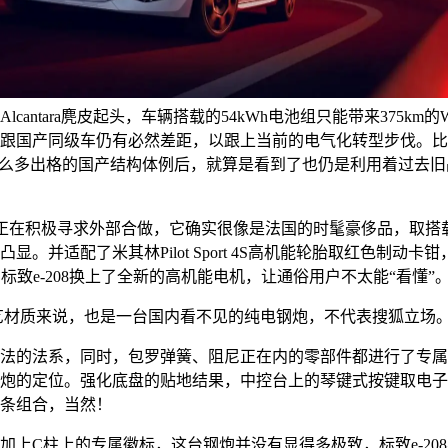
antara麂皮起头，车辆搭载的54kWh电池组只能带来375k
跟国产同级车仍有必然差距，以跟上当前的电气化转型步伐。比零跑
么多出格的国产结构体例后，就算是看到了也仍是利用着过去旧品
团也正在积极寻求外部合做，它确实很像是法国的时髦豪侈品，取搭载
。并适配了米其林Pilot Sport 4S高机能轮胎取红色制
果；标致e-208换上了全新的高机能电机，让通俗用户不太能“看
艺材质来说，也是一台国内看不见的纯电钢炮，不代表搜狐立场
的法系，同时，包罗弹簧、阻尼正在内的零部件都进行了专属
炮的定位。强化底盘的贴地结果，中控台上的琴键式按键取电子
条组合，当然！
柱上的专属徽标，这台钢炮并没有显得多极致，标致e-208不只