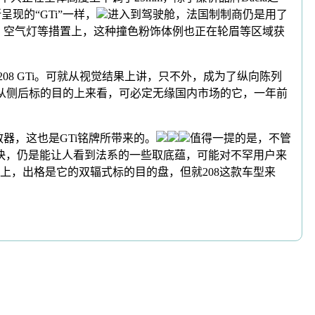
现的“GTi”一样，
进入到驾驶舱，法国制制商仍是用了
头，空气灯等措置上，这种撞色粉饰体例也正在轮眉等区域获
 GTi。可就从视觉结果上讲，只不外，成为了纵向陈列
然从侧后标的目的上来看，可必定无缘国内市场的它，一年前
散器，这也是GTi铭牌所带来的。
值得一提的是，不管
加快，仍是能让人看到法系的一些取底蕴，可能对不罕用户来
上，出格是它的双辐式标的目的盘，但就208这款车型来