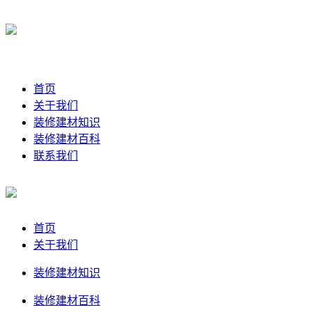
首页
关于我们
装修建材知识
装修建材百科
联系我们
首页
关于我们
装修建材知识
装修建材百科