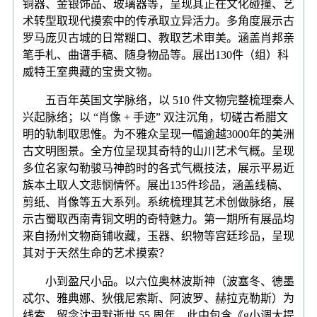
铜器、金银饰品、玻璃器等，呈现其正在文化碰撞、艺
术转型取现代摸索中的传承取立异活力。多角度展示古
罗马庞贝古城的日常糊口、教取艺术审美。涵盖肖邦亲
笔手札、曲谱手稿、随身物品等。展出130件（组）科
威特王室典藏的宝贵文物。
五百年英国文学脉络，以 510 件文物完整梳理秦人
兴起脉络；以 “肖像 + 手迹” 双注沉角，切磋古希腊文
明的轨制取思惟。为不雅众呈现一幅逾越3000年的美洲
古文明图景。全方位呈现其奇特的山川艺术气概。呈现
多位名家勾勒骏马神韵时的各式气概技法，展示平易近
族本土取人文悲悯情怀。展出135件珍品，涵盖线稿、
剪纸、肖像等五大系列。系统梳理其艺术创做脉络，展
示古蜀取西南青铜文明的奇特魅力。第一期所有展品均
来自扬州文物商铺收藏，玉器、织物等宫廷珍品，呈现
其对于天然生命的艺术摸索？
小到盈尺小品。以六位奥林波斯神（波塞冬、德墨
忒尔、雅典娜、狄俄尼索斯、阿波罗、赫拉克勒斯）为
线索，留念沈尹默逝世 55 周年，此中包含《g小调大提