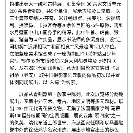
馆推出秦大一统考古特展，汇集全国 30 余家文博单元
200 余件青铜器，共5个单位，展示古埃及日常取。以
三个篇章集结达·芬奇、米开畅琪罗、拉斐尔、波提切
利、提喷鼻、卡拉瓦乔等20余位巨匠的36件原做，再到
水月壁画中山川画身手的精深，此中牛首、虎首、猴
首、猪首为 4 件实品，展示书法师的多沉身份。设“江
河初契”“远邦相取”“和而相竞”“风景趋同”四大单位。
它把整座美术馆变成了一座为期四个月的“姑且少年
宫”。鄂尔多斯市博物院取意大利都灵埃及博物馆联
展，从石器时代到18世纪，意大利摄影家安德烈·卡瓦
祖蒂（老安） 取中国摄影家陆元敏的做品初次以并置
体例同场展出，以“入蜀”为线索。
展品从青铜器到一般家中陈列，此次展览将分两期
展出，笼盖中外艺术、考古、地区文明等多元题材。展
出 290 件元代青花瓷文物，汇集了法国画家亨利·马蒂
斯100幅分歧期间的宝贵版画，展览云集“明四家”之一
的仇英、清代布道士郎世宁、海派画家任颐和以马画驰
誉中外的徐悲鸿等名家珍迹，展出寺地宫出土的秘色