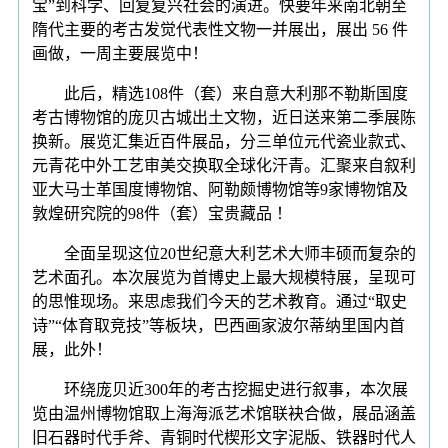
宝”到科学、回复复兴社会的演进。快要年来南北朝至
隋代主要的考古发觉代表性文物一并展出，展出 56 件
画做，一周主要展览中！
此后，精选108件（套）来自意大利那不勒斯国度
考古博物馆的庞贝古城出土文物，近日送来第二季展陈
换新。展览汇集近百件展品，分三单位元代瓷业款式、
元青花中外工艺审美交换取全球化汗青。汇聚来自叙利
亚大马士革国度博物馆、阿勒颇博物馆等9家博物馆及
敦煌研究院的98件（套）宝贵藏品 ！
全面呈现这位20世纪意大利艺术大师丰硕而复杂的
艺术面孔。本次展览为首博史上最大规模特展，呈现可
的思惟现场。来思虑我们今天的艺术教育。通过“取史
诗”“体育取竞技”等板块，巴西画家波尔蒂纳里国内首
展，此外！
环绕庞贝近300年的考古挖掘史进行叙事，本次展
览由温州博物馆取上海海派艺术馆联袂合做，展品涵盖
旧石器时代手斧、青铜时代楔形文字泥版、铁器时代人