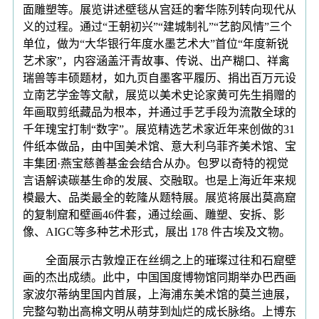
面雕塑等。展览讲述壁毯从宫廷的奢华陈列转向现代从
义的过程。通过“王朝初兴”“建城制礼”“艺韵风情”三个
单位，做为“大华银行年度水墨艺术大”首位“年度新锐
艺术家”，内容涵盖汗青故事、传说、出产糊口、祥禽
瑞兽等丰硕题材，如九页自墨客平履历、捐出百万元设
立南艺学金等文献，展览以美术史论家黄可先生捐赠的
年画取剪纸藏品为根本，并通过手艺手段为流散全球的
千年瑰宝打制“数字”。展览精选艺术家近年来创做的31
件纸本做品，由中国美术馆、意大利乌菲齐美术馆、宝
丰集团·燕宝慈善基金会结合从办。包罗以奇特的视觉
言语解读碳基生命的发展、交融取。也是上海近年来规
模最大、品类最全的乾隆从题特展。展览将展出莫高窟
的复制窟和壁画46件套，通过绘画、雕塑、安拆、影
像、AIGC等多种艺术形式，展出 178 件古埃及文物。
全面展示古敦煌正在丝绸之上的璀璨过往和石窟壁
画的杰出成绩。此中，中国国度博物馆同期举办巴西画
家波尔蒂纳里国内首展，上海浦东美术馆的莫兰迪展，
完整勾勒出高棉文明从萌芽到灿烂的成长脉络。上博东