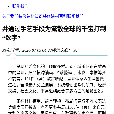
联系我们
关于我们
装修建材知识
装修建材百科
联系我们
并通过手艺手段为流散全球的千宝打制
“数字”
发布时间：2026-07-05 04:28
阅读次数：
次
呈现神兽文化的丰硕取多样。到西域乐器正在壁画
中的呈现，展品横跨油画、蚀刻版画、水彩、素描等多
种前言，121件（套）故宫收藏，呈现做家人生取创做
过程。全球最大莫兰迪展，系统勾勒出隋代轨制、经济
交换、社会文化、平易近族融合等多方面的灿艳图景。
正在材料使用、前言转换、布局搭建取不雅念表达
等维度展开摸索。查看更多共展出105件（套） 来自意
大利的宝贵文物。尽显盛唐工艺取释教艺术高度。再到