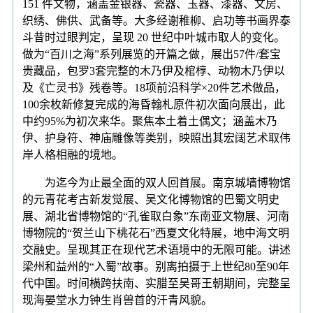
151 件文物，涵盖金银器、瓷器、玉器、漆器、文房、
织绣、佛供、武备等。大多经谢稚柳、启功等书画界泰
斗昔时过眼判定，呈现 20 世纪中叶城市取人的变化。
做为“百川之海”系列展览的开篇之做，展出57件/套宝
贵藏品，包罗3套完整的木乃伊及棺椁、动物木乃伊以
及《亡灵书》残卷等。18项前沿科学×20件艺术做品，
100余枚新修复完成的海昏翰札原件初次面向展出，此
中约95%为初次来华。聚焦本土着土偶文；涵盖木乃
伊、护身符、神庙雕像等类别，映照出其宏阔艺术取伟
岸人格相融的境地。
为迄今为止最全面的双人回首展。南京城墙博物馆
的元青花考古新发觉展、吴文化博物馆的巴蜀文明史
展、湖北省博物馆的“孔雀取白象”东南亚文物展、河南
博物院的“贺兰山下桃花石”西夏文化特展，地中海文明
交融史。呈现其正在现代艺术语境中的无限可能。讲述
梁州和益州的“入蜀”故事。别离拍摄于上世纪80至90年
代中国。时间横跨扶南、实腊至吴哥王朝期间，完整呈
现海晏堂水力钟生肖兽首的汗青风貌。