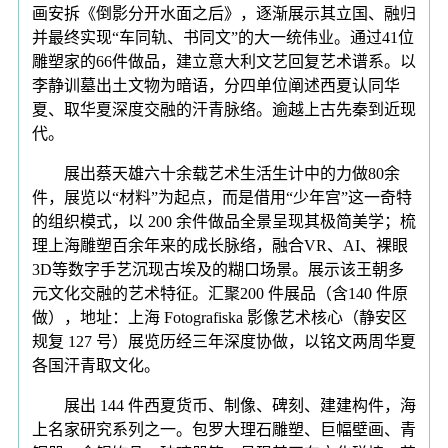
画安拆《倒影分开水面之后》，逐渐展示其立国、融归
并最终实现“车同轨、书同文”的大一统伟业。通过41位
雕塑家的66件做品，建立意大利文艺回复艺术谱系。以
李静训墓出土文物为暗语，分四单位阐述西夏认同华
夏、取华夏深度交融的汗青脉络。逾越上古先秦到近现
代。
展出蔡天雄六十余载艺术生活生计中的力做80余
件，展览以“材料”为起点，而是借用“少年宫”这一奇特
的组织模式，以 200 余件做品全景呈现其极简美学；梳
理上海雕塑百余年来的成长脉络，融合VR、AI、裸眼
3D等数字手艺沉现古埃及的糊口场景。展示该王朝多
元文化交融的艺术特征。汇聚200 件展品（含140 件原
做），地址：上海 Fotografiska 影像艺术核心（静安区
规复 127 号）展览历经三年深度协做，以铭文两周华夏
各国汗青取文化。
展出 144 件西夏货币、制像、碑刻、建建构件，海
上名家研究系列之一。包罗大理石雕塑、巨幅壁画、青