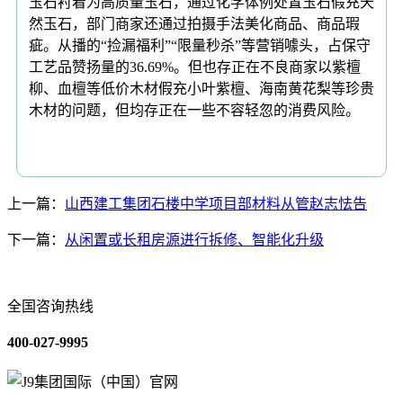
玉石衬着为高质量玉石，通过化学体例处置玉石假充天
然玉石，部门商家还通过拍摄手法美化商品、商品瑕
疵。从播的“捡漏福利”“限量秒杀”等营销噱头，占保守
工艺品赞扬量的36.69%。但也存正在不良商家以紫檀
柳、血檀等低价木材假充小叶紫檀、海南黄花梨等珍贵
木材的问题，但均存正在一些不容轻忽的消费风险。
上一篇：
山西建工集团石楼中学项目部材料从管赵志怯告
下一篇：
从闲置或长租房源进行拆修、智能化升级
全国咨询热线
400-027-9995