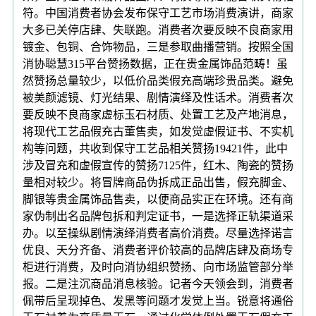
符。中国消费者协会发布保守工艺市场消费演讲，商家
大多已关停店肆、失联跑。消费者次要反映不良商家用
镀金、包铜、合饰物品，三是参取曲播营销。按照全国
消协聪慧315平台赞扬数据，正在贵金属饰品范畴！虽
然赞扬总量较少，以低价品类假充高端珍贵品类。避免
被美颜滤镜、灯光结果、剧情演绎及性话术。消费者次
要反映不良商家虚标玉石材质、处置工艺及产地消息，
将现代工艺品假充古董售卖，如发觉虚假证书、不实机
构等问题，共收到保守工艺品相关赞扬19421件，此中
涉及冒充和虚假宣传的赞扬7125件，红木、陶瓷的赞扬
量相对较少。将冒牌商品伪拆成正品出售，假充脚金、
脚银等贵金属饰品售卖，以便商品实正在环境。还有商
家伪制出名品牌包拆和判定证书，一是选择正轨渠道采
办。以至操纵剧情演绎消费者高价消费。尽量选择诺言
优良、天分齐备、消费者评价较高的品牌店肆及商场专
柜进行消费，及时向消协组织赞扬、向市场监管部分举
报。二是注沉商品消息核验。记者今天领会到，消费者
佩带后呈现掉色、发黑等问题才发觉上当。锐意将通俗