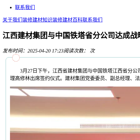
联系我们
关于我们
装修建材知识
装修建材百科
联系我们
江西建材集团与中国铁塔省分公司达成战
发布时间：2025-04-20 17:23
阅读次数：
次
3月27日下午，江西省建材集团与中国铁塔江西省分公
理高修林出席签约仪式。建材集团党委委员、副总经理、法