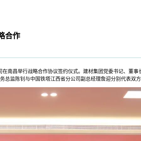
略合作
司在南昌举行战略合作协议签约仪式。建材集团党委书记、董事
务总监陈钊与中国铁塔江西省分公司副总经理詹迎分别代表双方