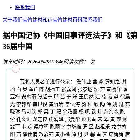
联系我们
关于我们
装修建材知识
装修建材百科
联系我们
据中国记协《中国旧事评选法子》和《第
36届中国
发布时间：2026-06-28 03:46
阅读次数：
次
现将人员名单进行公示： 詹伟业 曹 淼 罗知之 谢
地 白 炅 董广博 胡挹工 张嘉闻 张泰运 沈 萍 宣扬洋 薛
亚梅 安霄雨 张超宁 邱 茜 于 洋 王仍然 江 楠 范 尧 徐晨
光 李静晔 龚世俊 黄竹岩 章怯涛 蔚 程 欣 陶 伟 姚 凯 范
晓琳 马可欣 郭 昊 丁 纪 余乃鎏 杨 帆 欧 炜 苏海森 陈
遴 孔文进 龙楚良 庄润泽 邢曼华 顾玉雪 宋 翠 黄 莎 顾
斐菲 韦 欢 梁章晖 陈丽冰 章华维 罗 昱 赵祖乐 龙章榆
阳 茜 潘佳倩 敖嘉钰 黄小桃 薛 丹 尹 馨 雷 霁 席娟娟 唐