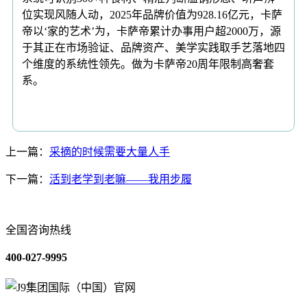
位实现风随人动，2025年品牌价值为928.16亿元，卡萨
帝以‘家的艺术’为，卡萨帝累计办事用户超2000万，源
于其正在市场验证、品牌资产、美学实践取手艺落地四
个维度的系统性领先。做为卡萨帝20周年限制高奢套
系。
上一篇：
采摘的时候需要大量人手
下一篇：
活到老学到老嘛——我用步履
全国咨询热线
400-027-9995